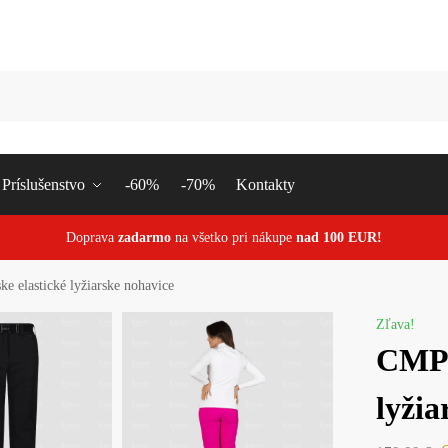
Vyhľa
Príslušenstvo
-60%
-70%
Kontakty
Doprava
zadarmo
na všetko pri nákupe
nad 100 EUR!
e elastické lyžiarske nohavice
Zľava!
CMP 
lyžia