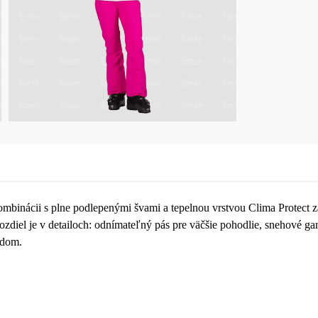
mbinácii s plne podlepenými švami a tepelnou vrstvou Clima Protect 
zdiel je v detailoch: odnímateľný pás pre väčšie pohodlie, snehové g
ádom.