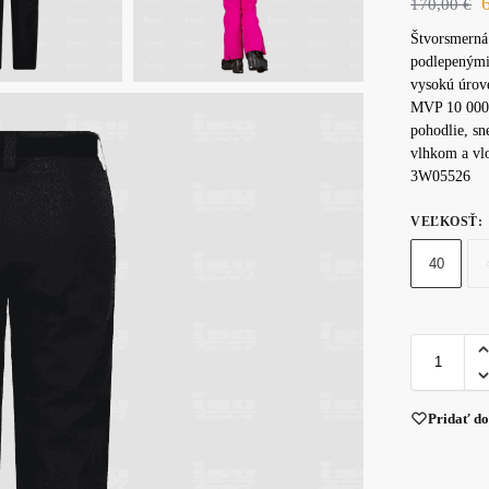
170,00
€
Štvorsmerná 
podlepenými
vysokú úrove
MVP 10 000).
pohodlie, s
vlhkom a vlo
3W05526
VEĽKOSŤ
:
40
Pridať d