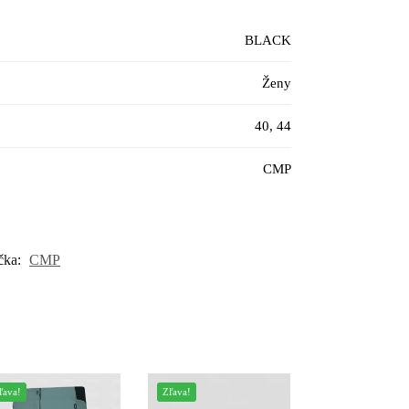
BLACK
Ženy
40, 44
CMP
čka:
CMP
ľava!
Zľava!