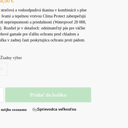
68,00
€
strečová a vodoodpudivá tkanina v kombinácii s plne
 švami a tepelnou vrstvou Clima Protect zabezpečujú
ň nepriepustnosti a priedušnosti (Waterproof 20 000,
 Rozdiel je v detailoch: odnímateľný pás pre väčšie
nehové gamaše pre ďalšiu ochranu pred chladom a
žka v zadnej časti poskytujúca ochranu proti pádom.
Žiadny výber
44
Pridať do košíka
Sprievodca veľkosťou
o môjho zoznamu