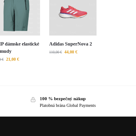
 dámske elastické
Adidas SuperNova 2
rmudy
44,00
€
110,00
€
21,00
€
00
€
100 % bezpečný nákup
Platobná brána Global Payments