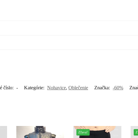
é číslo:
-
Kategórie:
Nohavice
,
Oblečenie
Značka:
-60%
Zna
Zľava!
Z