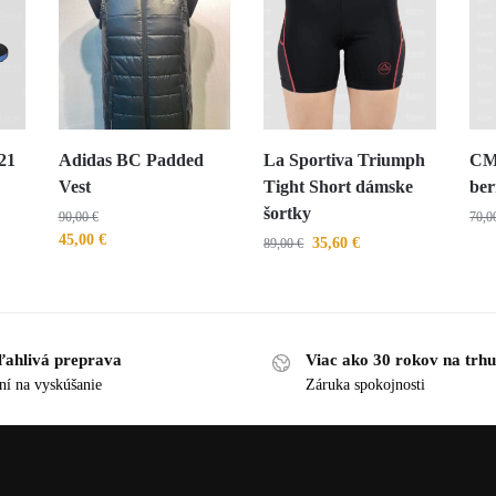
21
Adidas BC Padded
La Sportiva Triumph
CMP
Vest
Tight Short dámske
be
šortky
90,00
€
70,
45,00
€
35,60
€
89,00
€
ľahlivá preprava
Viac ako 30 rokov na trhu
ní na vyskúšanie
Záruka spokojnosti