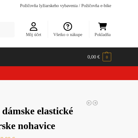
Požičovňa lyžiarskeho vybavenia
/
Požičovňa e-bike
dávanie
Môj účet
Všetko o nákupe
Pokladňa
0,00
€
0
dámske elastické
rske nohavice