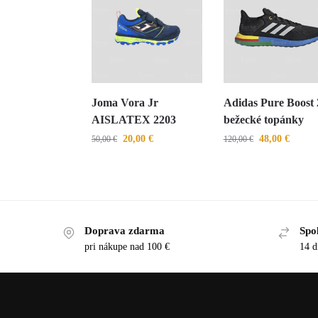
Joma Vora Jr
Adidas Pure Boost 
AISLATEX 2203
bežecké topánky
20,00
€
48,00
€
50,00
€
120,00
€
Doprava zdarma
Spo
pri nákupe nad 100 €
14 d