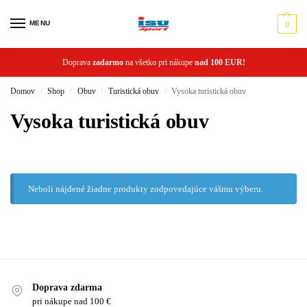
MENU
0
Doprava
zadarmo
na všetko pri nákupe
nad 100 EUR!
Domov
Shop
Obuv
Turistická obuv
Vysoka turistická obuv
/
/
/
/
Vysoka turistická obuv
Neboli nájdené žiadne produkty zodpovedajúce vášmu výberu.
Doprava zdarma
pri nákupe nad 100 €