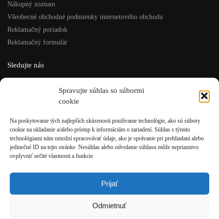
Nákupný zoznam
Všeobecné obchodné podmienky internetového obchodu
Reklamačný poriadok
Reklamačný formulár
Sledujte nás
Facebook
Spravujte súhlas so súbormi
Instagram
cookie
ISU šport, s.r.o.
Na poskytovanie tých najlepších skúseností používame technológie, ako sú súbory
cookie na ukladanie a/alebo prístup k informáciám o zariadení. Súhlas s týmito
Rázusova 4, Brezno
technológiami nám umožní spracovávať údaje, ako je správanie pri prehliadaní alebo
t: +421 48/611 10 12
jedinečné ID na tejto stránke. Nesúhlas alebo odvolanie súhlasu môže nepriaznivo
e: eshop@isusport.sk
ovplyvniť určité vlastnosti a funkcie.
IČO: 36049921
IČ DPH: SK2020084946
Prijať
Po-Pia: 9:00 – 13:00 / 13:30 – 17:00
Odmietnuť
So: 09:00 – 12:00