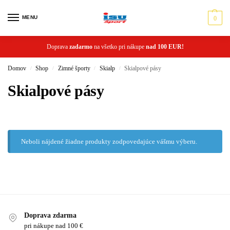
MENU
0
Doprava
zadarmo
na všetko pri nákupe
nad 100 EUR!
Domov
Shop
Zimné športy
Skialp
Skialpové pásy
/
/
/
/
Skialpové pásy
Neboli nájdené žiadne produkty zodpovedajúce vášmu výberu.
Doprava zdarma
pri nákupe nad 100 €