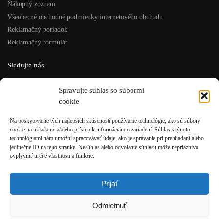
Nákupný zoznam
Všeobecné obchodné podmienky internetového obchodu
Reklamačný poriadok
Reklamačný formulár
Sledujte nás
Facebook
Spravujte súhlas so súbormi
Instagram
cookie
ISU šport, s.r.o.
Na poskytovanie tých najlepších skúseností používame technológie, ako sú súbory
cookie na ukladanie a/alebo prístup k informáciám o zariadení. Súhlas s týmito
Rázusova 4, Brezno
technológiami nám umožní spracovávať údaje, ako je správanie pri prehliadaní alebo
t: +421 48/611 10 12
jedinečné ID na tejto stránke. Nesúhlas alebo odvolanie súhlasu môže nepriaznivo
e: eshop@isusport.sk
ovplyvniť určité vlastnosti a funkcie.
IČO: 36049921
IČ DPH: SK2020084946
Prijať
Po-Pia: 9:00 – 13:00 / 13:30 – 17:00
Odmietnuť
So: 09:00 – 12:00