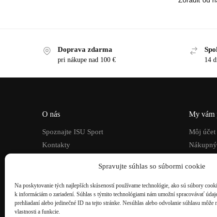
Doprava zdarma
Spo
pri nákupe nad 100 €
14 d
O nás
My vám 
Spoznajte ISU Sport
Môj účet
Kontakty
Nákupný
Požičovňa
lyžiarskeho vybavenia
Všeobec
Spravujte súhlas so súbormi cookie
internet
Projekty EÚ
Reklamač
Na poskytovanie tých najlepších skúseností používame technológie, ako sú súbory cookie
Reklamač
k informáciám o zariadení. Súhlas s týmito technológiami nám umožní spracovávať údaje,
prehliadaní alebo jedinečné ID na tejto stránke. Nesúhlas alebo odvolanie súhlasu môže 
vlastnosti a funkcie.