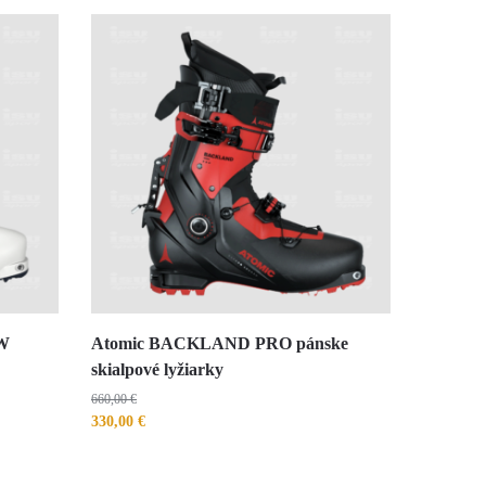
W
Atomic BACKLAND PRO pánske
skialpové lyžiarky
660,00
€
330,00
€