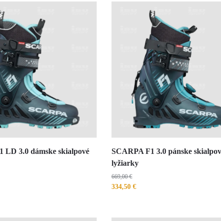
LD 3.0 dámske skialpové
SCARPA F1 3.0 pánske skialpo
lyžiarky
669,00
€
334,50
€