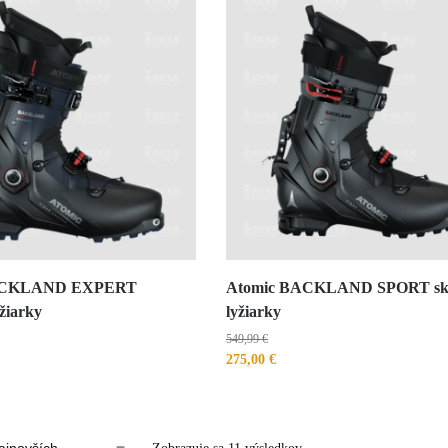
ACKLAND EXPERT
Atomic BACKLAND SPORT ski
yžiarky
lyžiarky
549,99
€
275,00
€