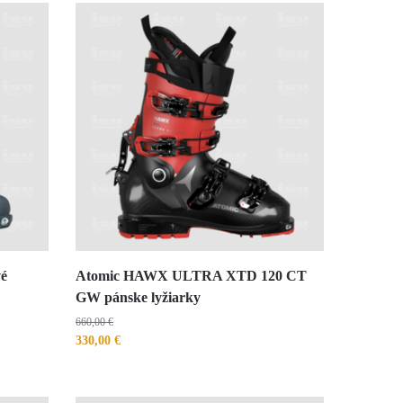
vé
Atomic HAWX ULTRA XTD 120 CT
GW pánske lyžiarky
660,00
€
330,00
€