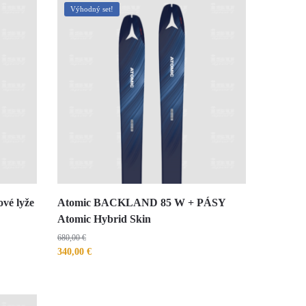
Výhodný set!
vé lyže
Atomic BACKLAND 85 W + PÁSY
Atomic Hybrid Skin
680,00
€
340,00
€