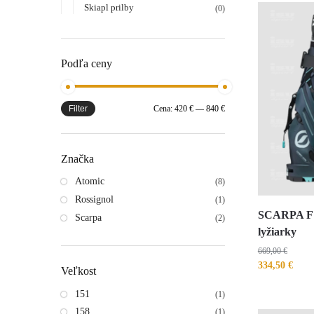
Skiapl prilby
(0)
Podľa ceny
Filter
Cena:
420 €
—
840 €
Značka
Atomic
(8)
Rossignol
(1)
SCARPA F1 
Scarpa
(2)
lyžiarky
669,00
€
334,50
€
Veľkost
151
(1)
158
(1)