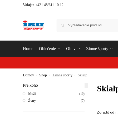
Volajte
+421 48/611 10 12
Home
Oblečenie
Obuv
Zimné športy
Domov
Shop
Zimné športy
Skialp
/
/
/
Pre koho
Skial
Muži
(10)
Ženy
(7)