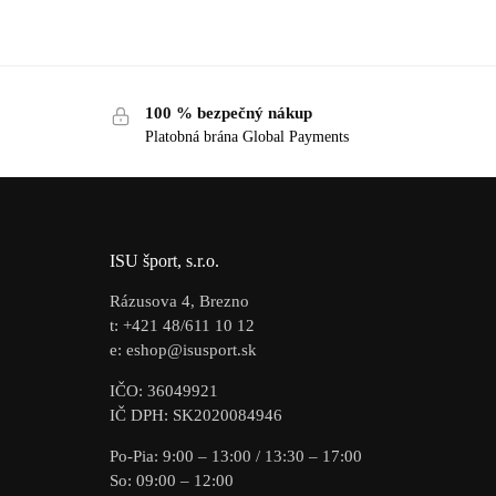
100 % bezpečný nákup
Platobná brána Global Payments
ISU šport, s.r.o.
Rázusova 4, Brezno
t: +421 48/611 10 12
e: eshop@isusport.sk
IČO: 36049921
IČ DPH: SK2020084946
Po-Pia: 9:00 – 13:00 / 13:30 – 17:00
So: 09:00 – 12:00