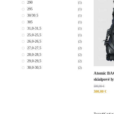
290
(1)
295
(1)
30/30.5
(1)
305
(1)
31,0-31,5
(1)
25,0-25,5
(1)
26,0-26,5
(2)
27,0-27,5
(2)
28,0-28,5
(2)
29,0-29,5
(2)
30,0-30,5
(2)
Atomic B
skialpové l
599,99
€
300,00
€