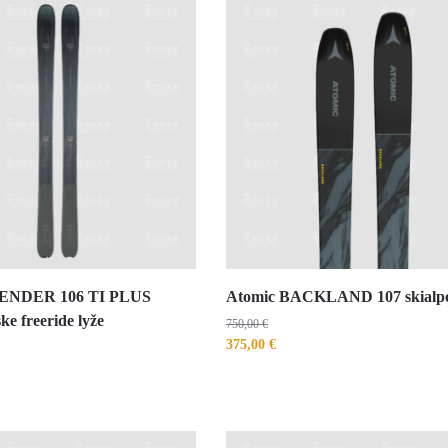
 SENDER 106 TI PLUS
Atomic BACKLAND 107 skialpo
e freeride lyže
750,00
€
375,00
€