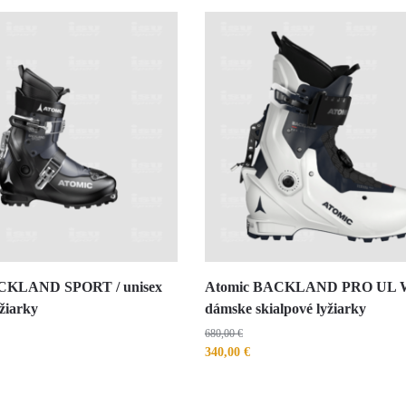
CKLAND SPORT / unisex
Atomic BACKLAND PRO UL 
yžiarky
dámske skialpové lyžiarky
680,00
€
340,00
€