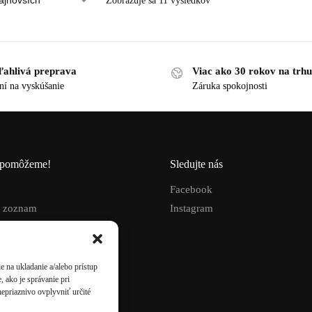
Zobrazuje sa 11 výsledkov
ľahlivá preprava
Viac ako 30 rokov na trhu
ní na vyskúšanie
Záruka spokojnosti
pomôžeme!
Sledujte nás
Facebook
 zoznam
Instagram
né obchodné podmienky
ového obchodu
ný poriadok
 na ukladanie a/alebo prístup
ný formulár
 ako je správanie pri
nepriaznivo ovplyvniť určité