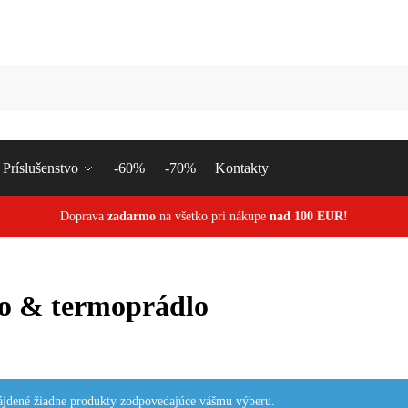
Vyhľa
Príslušenstvo
-60%
-70%
Kontakty
Doprava
zadarmo
na všetko pri nákupe
nad 100 EUR!
o & termoprádlo
ájdené žiadne produkty zodpovedajúce vášmu výberu.