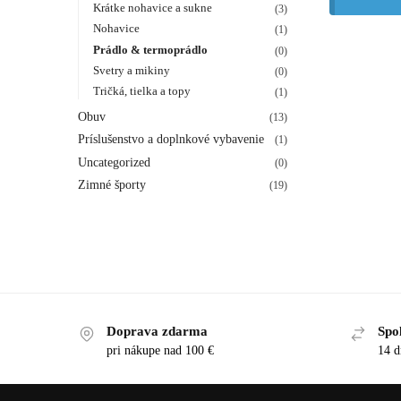
Krátke nohavice a sukne
(3)
Nohavice
(1)
Prádlo & termoprádlo
(0)
Svetry a mikiny
(0)
Tričká, tielka a topy
(1)
Obuv
(13)
Príslušenstvo a doplnkové vybavenie
(1)
Uncategorized
(0)
Zimné športy
(19)
Doprava zdarma
Spo
pri nákupe nad 100 €
14 d