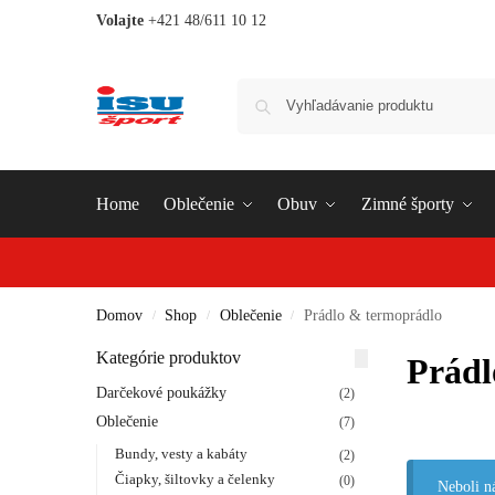
Volajte
+421 48/611 10 12
Home
Oblečenie
Obuv
Zimné športy
Domov
Shop
Oblečenie
Prádlo & termoprádlo
/
/
/
Kategórie produktov
Prádl
Darčekové poukážky
(2)
Oblečenie
(7)
Bundy, vesty a kabáty
(2)
Čiapky, šiltovky a čelenky
(0)
Neboli n