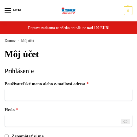
MENU
0
Doprava
zadarmo
na všetko pri nákupe
nad 100 EUR!
Domov
Môj účet
/
Môj účet
Prihlásenie
Používateľské meno alebo e-mailová adresa
*
Heslo
*
Zapamätať si ma