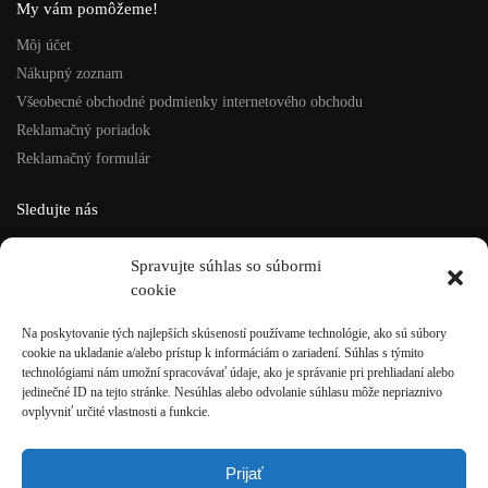
My vám pomôžeme!
Môj účet
Nákupný zoznam
Všeobecné obchodné podmienky internetového obchodu
Reklamačný poriadok
Reklamačný formulár
Sledujte nás
Facebook
Spravujte súhlas so súbormi
Instagram
cookie
ISU šport, s.r.o.
Na poskytovanie tých najlepších skúseností používame technológie, ako sú súbory
cookie na ukladanie a/alebo prístup k informáciám o zariadení. Súhlas s týmito
Rázusova 4, Brezno
technológiami nám umožní spracovávať údaje, ako je správanie pri prehliadaní alebo
t: +421 48/611 10 12
jedinečné ID na tejto stránke. Nesúhlas alebo odvolanie súhlasu môže nepriaznivo
e: eshop@isusport.sk
ovplyvniť určité vlastnosti a funkcie.
IČO: 36049921
IČ DPH: SK2020084946
Prijať