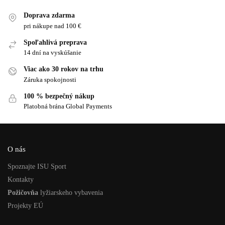
Doprava zdarma
pri nákupe nad 100 €
Spoľahlivá preprava
14 dní na vyskúšanie
Viac ako 30 rokov na trhu
Záruka spokojnosti
100 % bezpečný nákup
Platobná brána Global Payments
O nás
Spoznajte ISU Sport
Kontakty
Požičovňa
lyžiarskeho vybavenia
Projekty EÚ