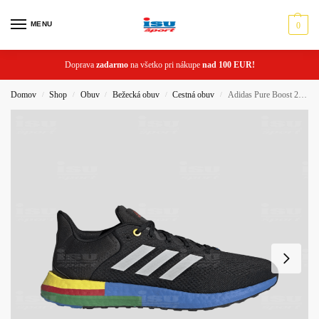
MENU
0
Doprava
zadarmo
na všetko pri nákupe
nad 100 EUR!
Domov
Shop
Obuv
Bežecká obuv
Cestná obuv
Adidas Pure Boost 21 bežecké topánky
/
/
/
/
/