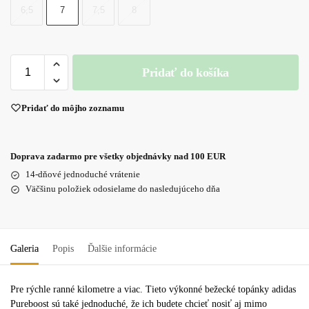
6,5
7
7,5
8
Pridať do košíka
Pridať do môjho zoznamu
Doprava zadarmo pre všetky objednávky nad 100 EUR
14-dňové jednoduché vrátenie
Väčšinu položiek odosielame do nasledujúceho dňa
Galeria
Popis
Ďalšie informácie
Pre rýchle ranné kilometre a viac. Tieto výkonné bežecké topánky adidas
Pureboost sú také jednoduché, že ich budete chcieť nosiť aj mimo