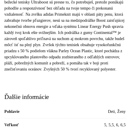
bežecké tenisky Ultraboost sú presne to, čo potrebuješ, pretože ponúkajú
pohodlie a responzívnosť bez ohľadu na tvoje tempo či prekonanú
vzdialenosť. Na zvršku adidas Primeknit majú v oblasti päty penu, ktorá
zabraňuje tvorbe pľuzgierov, nesú sa na medzipodrážke Boost zaisťujúcej
nekonečnú obnovu energie a vďaka systému Linear Energy Push spravia
každý tvoj krok ešte svižnejším. Ich podrážka z gumy Continental™ je
zároveň spoľahlivo priľnavá na suchom aj mokrom povrchu, takže budeš
môcť ísť na plný plyn. Zvršok týchto tenisiek obsahuje vysokofunkčnú
priadzu s 50 % podielom vlákna Parley Ocean Plastic, ktoré pochádza z
upcyklovaného plastového odpadu zozbieraného z odľahlých ostrovov,
pláží, pobrežných komunít a pobreží, a pomáha tak v boji proti
znečisťovaniu oceánov. Zvyšných 50 % tvorí recyklovaný polyester.
Ďalšie informácie
Pohlavie
Deti, Ženy
Veľkosť
5, 5,5, 6, 6,5