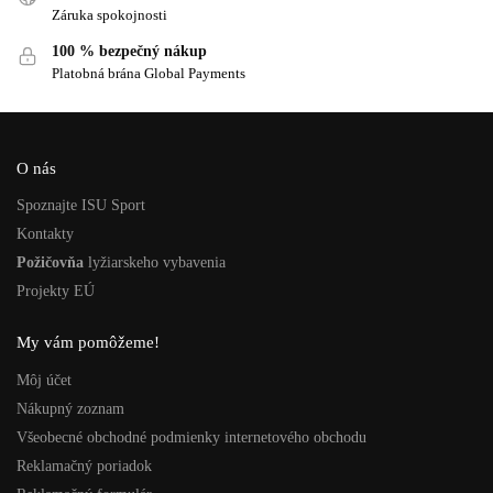
Záruka spokojnosti
100 % bezpečný nákup
Platobná brána Global Payments
O nás
Spoznajte ISU Sport
Kontakty
Požičovňa
lyžiarskeho vybavenia
Projekty EÚ
My vám pomôžeme!
Môj účet
Nákupný zoznam
Všeobecné obchodné podmienky internetového obchodu
Reklamačný poriadok