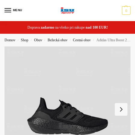
MENU
0
Doprava
zadarmo
na všetko pri nákupe
nad 100 EUR!
Domov
Shop
Obuv
Bežecká obuv
Cestná obuv
Adidas Ultra Boost 22 J detské tenisky
/
/
/
/
/