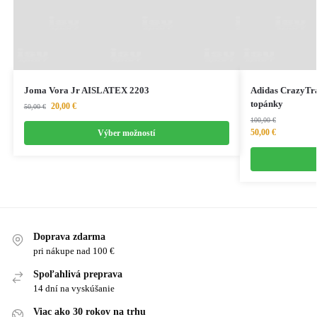
Joma Vora Jr AISLATEX 2203
Adidas CrazyTra
topánky
20,00
€
50,00
€
100,00
€
50,00
€
Výber možností
Doprava zdarma
pri nákupe nad 100 €
Spoľahlivá preprava
14 dní na vyskúšanie
Viac ako 30 rokov na trhu