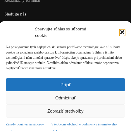
Reklamačný formulár
Sledujte nás
Facebook
Spravujte súhlas so súbormi
Instagram
cookie
ISU šport, s.r.o.
Na poskytovanie tých najlepších skúseností používame technológie, ako sú súbory
cookie na ukladanie a/alebo prístup k informáciám o zariadení. Súhlas s týmito
Rázusova 4, Brezno
technológiami nám umožní spracovávať údaje, ako je správanie pri prehliadaní alebo
t: +421 48/611 10 12
jedinečné ID na tejto stránke. Nesúhlas alebo odvolanie súhlasu môže nepriaznivo
e: eshop@isusport.sk
ovplyvniť určité vlastnosti a funkcie.
IČO: 36049921
IČ DPH: SK2020084946
Prijať
Po-Pia: 9:00 – 13:00 / 13:30 – 17:00
Odmietnuť
So: 09:00 – 12:00
Ne: Zatvorené
Zobraziť predvoľby
Zásady používania súborov
Všeobecné obchodné podmienky internetového
© ISU Šport, s.r.o. 2025