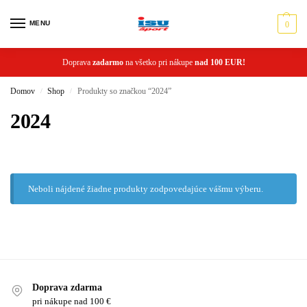
MENU
0
Doprava
zadarmo
na všetko pri nákupe
nad 100 EUR!
Domov
Shop
Produkty so značkou “2024”
/
/
2024
Neboli nájdené žiadne produkty zodpovedajúce vášmu výberu.
Doprava zdarma
pri nákupe nad 100 €