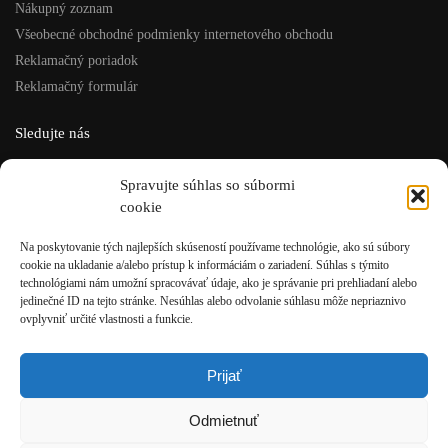
Nákupný zoznam
Všeobecné obchodné podmienky internetového obchodu
Reklamačný poriadok
Reklamačný formulár
Sledujte nás
Facebook
Spravujte súhlas so súbormi
Instagram
cookie
ISU šport, s.r.o.
Na poskytovanie tých najlepších skúseností používame technológie, ako sú súbory
cookie na ukladanie a/alebo prístup k informáciám o zariadení. Súhlas s týmito
Rázusova 4, Brezno
technológiami nám umožní spracovávať údaje, ako je správanie pri prehliadaní alebo
t: +421 48/611 10 12
jedinečné ID na tejto stránke. Nesúhlas alebo odvolanie súhlasu môže nepriaznivo
e: eshop@isusport.sk
ovplyvniť určité vlastnosti a funkcie.
IČO: 36049921
IČ DPH: SK2020084946
Prijať
Po-Pia: 9:00 – 13:00 / 13:30 – 17:00
Odmietnuť
So: 09:00 – 12:00