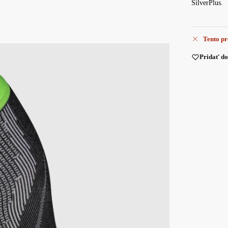
SilverPlus.
Tento pr
Pridať d