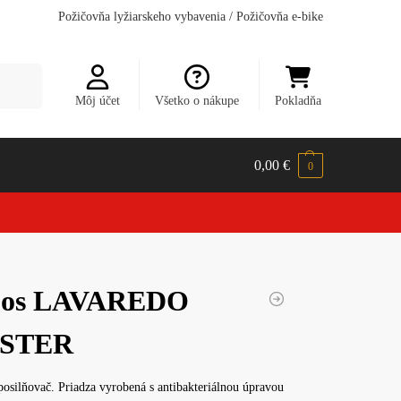
Požičovňa lyžiarskeho vybavenia
/
Požičovňa e-bike
dávanie
Môj účet
Všetko o nákupe
Pokladňa
0,00
€
0
pos LAVAREDO
STER
silňovač. Priadza vyrobená s antibakteriálnou úpravou