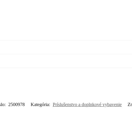
slo:
2500978
Kategória:
Príslušenstvo a doplnkové vybavenie
Z