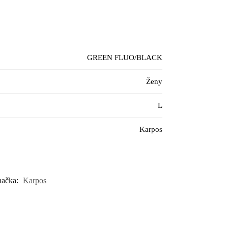
GREEN FLUO/BLACK
Ženy
L
Karpos
načka:
Karpos