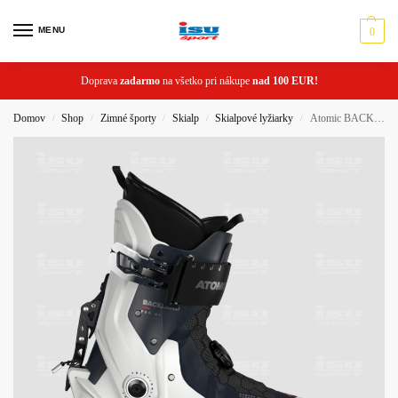
MENU
0
Doprava
zadarmo
na všetko pri nákupe
nad 100 EUR!
Domov
Shop
Zimné športy
Skialp
Skialpové lyžiarky
Atomic BACKLAND PRO UL W dámske skialpové lyžiarky
/
/
/
/
/