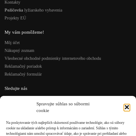
Kontakty
Požičovňa
lyžiarskeho vybavenia
Projekty EÚ
My vám pomôžeme!
Môj účet
Nákupný zoznam
Všeobecné obchodné podmienky internetového obchodu
Reklamačný poriadok
Reklamačný formulár
Sledujte nás
Facebook
Spravujte súhlas so súbormi
Instagram
cookie
ISU šport, s.r.o.
Na poskytovanie tých najlepších skúseností používame technológie, ako sú súbory
cookie na ukladanie a/alebo prístup k informáciám o zariadení. Súhlas s týmito
Rázusova 4, Brezno
technológiami nám umožní spracovávať údaje, ako je správanie pri prehliadaní alebo