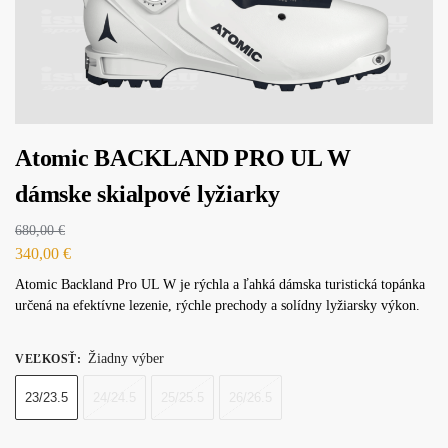
Atomic BACKLAND PRO UL W
dámske skialpové lyžiarky
680,00
€
340,00
€
Atomic Backland Pro UL W je rýchla a ľahká dámska turistická topánka
určená na efektívne lezenie, rýchle prechody a solídny lyžiarsky výkon.
Žiadny výber
VEĽKOSŤ
:
23/23.5
24/24.5
25/25.5
26/26.5