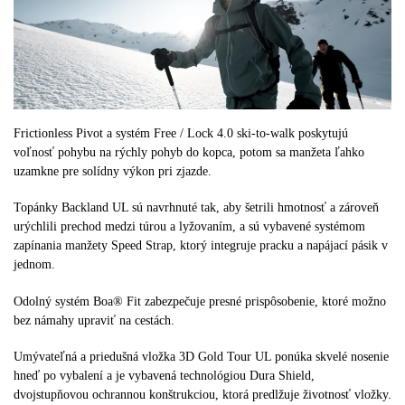
Frictionless Pivot a systém Free / Lock 4.0 ski-to-walk poskytujú
voľnosť pohybu na rýchly pohyb do kopca, potom sa manžeta ľahko
uzamkne pre solídny výkon pri zjazde.
Topánky Backland UL sú navrhnuté tak, aby šetrili hmotnosť a zároveň
urýchlili prechod medzi túrou a lyžovaním, a sú vybavené systémom
zapínania manžety Speed Strap, ktorý integruje pracku a napájací pásik v
jednom.
Odolný systém Boa® Fit zabezpečuje presné prispôsobenie, ktoré možno
bez námahy upraviť na cestách.
Umývateľná a priedušná vložka 3D Gold Tour UL ponúka skvelé nosenie
hneď po vybalení a je vybavená technológiou Dura Shield,
dvojstupňovou ochrannou konštrukciou, ktorá predlžuje životnosť vložky.