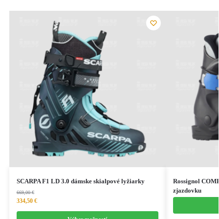
SCARPA F1 LD 3.0 dámske skialpové lyžiarky
Rossignol COMP
zjazdovku
669,00
€
334,50
€